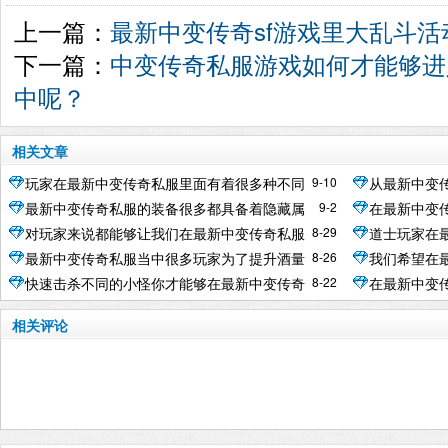
上一篇：
最新中变传奇sf游戏里大乱斗
下一篇：
中变传奇私服游戏如何才能够进
中呢？
相关文章
9-10
玩家在最新中变传奇私服里面有着很多种不同
从最新中变
9-2
最新中变传奇私服的装备很多都具备着隐藏属
在最新中变
的任务
来道士就是
8-29
对玩家来说都能够让我们在最新中变传奇私服
道士玩家在
性
较优质的装
8-26
最新中变传奇私服当中很多玩家为了提升酒量
我们希望在
游戏当中得到更好的成长
靠的是自己
8-22
快速击杀不同的小怪你才能够在最新中变传奇
在最新中变
都需要花费不少的功夫
使用烈火剑
私服中获取更高的经验值
到各式各样
相关评论