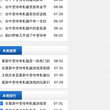
当前的幸运状态
说，在战斗当中的攻击速度会影响到很多
在中变传奇私服里面有金币
08-06
的玩家，基本上不管做什么都更加的顺利
在中变传奇私服里你应该熟
07-28
悉其中一些武器
在中变传奇私服中有一支好
06-19
的队伍会对队员本身产生很大的影响
在中变传奇私服中的套装基
06-11
本上都有一些鲜明的特点
刷白野猪几乎成了中变传奇
06-02
私服里我们必须要做的事情
本类推荐
最新中变传奇私服是一款热门的
08-01
多人在线角色扮演游戏
在最新中变传奇私服游戏里面团
07-31
战是很常见的
主线任务是最新中变传奇私服玩
07-30
家在成长过程当中必须完成的任务
最新中变传奇私服游戏的玩家们
07-29
首先应该做的事情就是查看装备的属性
本类排行
了
在最新中变传奇私服游戏里
07-31