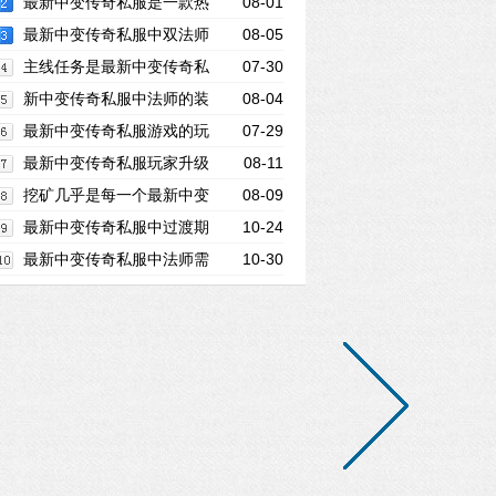
面团战是很常见的
最新中变传奇私服是一款热
08-01
门的多人在线角色扮演游戏
最新中变传奇私服中双法师
08-05
虽然整体上的血量都是不怎么样的
主线任务是最新中变传奇私
07-30
服玩家在成长过程当中必须完成的任务
新中变传奇私服中法师的装
08-04
备和天赋在防御和血量方面都不是很高
最新中变传奇私服游戏的玩
07-29
家们首先应该做的事情就是查看装备的属
最新中变传奇私服玩家升级
08-11
性了
到中后期的时候大家都非常希望能够倒卖
挖矿几乎是每一个最新中变
08-09
装备来赚钱
传奇私服玩家都要做的事情
最新中变传奇私服中过渡期
10-24
的战士要如何来选择武器呢？
最新中变传奇私服中法师需
10-30
要魔法恢复快的装备来回复蓝量