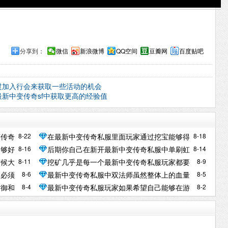
分享到：
微信
新浪微博
QQ空间
豆瓣网
百度贴吧
过加入行会来获取一些活动的机会
新中变传奇sf中获取更高的经验值
8-22
8-18
变传奇
在最新中变传奇私服里面玩家通过挖宝能够得
8-16
8-14
不够好
后期你自己在新开最新中变传奇私服中单刷虹
到各式各样的奖励
8-11
8-9
时候大
挖矿几乎是每一个最新中变传奇私服玩家都要
问题
魔教主也不是什么困难的事情
8-6
8-5
是必须
最新中变传奇私服中双法师虽然整体上的血量
做的事情
8-4
8-2
防御和
最新中变传奇私服玩家如果希望自己能够在游
都是不怎么样的
戏当中拥有着更好的实力