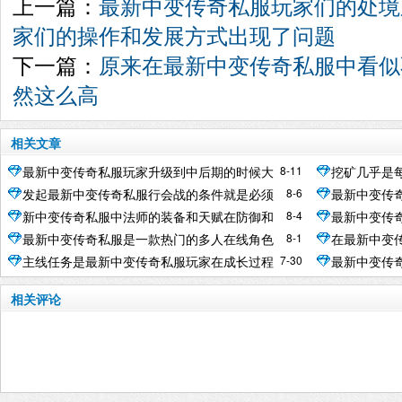
上一篇：
最新中变传奇私服玩家们的处境
家们的操作和发展方式出现了问题
下一篇：
原来在最新中变传奇私服中看似
然这么高
相关文章
8-11
最新中变传奇私服玩家升级到中后期的时候大
挖矿几乎是
8-6
发起最新中变传奇私服行会战的条件就是必须
最新中变传
家都非常希望能够倒卖装备来赚钱
做的事情
8-4
新中变传奇私服中法师的装备和天赋在防御和
最新中变传
是行会的会长去进行申请
都是不怎么
8-1
最新中变传奇私服是一款热门的多人在线角色
在最新中变
血量方面都不是很高
戏当中拥有
7-30
主线任务是最新中变传奇私服玩家在成长过程
最新中变传
扮演游戏
当中必须完成的任务
事情就是查
相关评论