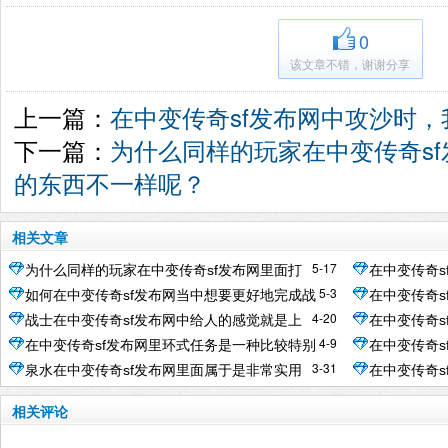
0
该文章不错，谢谢分享
上一篇：
在中变传奇sf发布网中攻沙时
下一篇：
为什么同样的玩家在中变传奇s
的东西不一样呢？
相关文章
5-17
为什么同样的玩家在中变传奇sf发布网里面打
在中变传奇
5-3
如何在中变传奇sf发布网当中想要更好地完成战
在中变传奇
怪打到的的东西不一样呢？
成，那么获
4-20
战士在中变传奇sf发布网中给人的感觉就是上
在中变传奇
斗？
关重要的
4-9
在中变传奇sf发布网里环式任务是一种比较特别
在中变传奇
来一顿乱砍
多？
3-31
泉水在中变传奇sf发布网里面属于是非常实用
在中变传奇
的剧情任务
有意义
的道具
享受到更多
相关评论